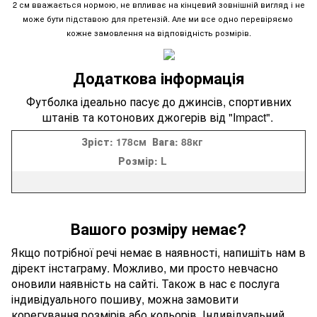
2 см вважається нормою, не впливає на кінцевий зовнішній вигляд і не
може бути підставою для претензій. Але ми все одно перевіряємо
кожне замовлення на відповідність розмірів.
Додаткова інформація
Футболка ідеально пасує до джинсів, спортивних
штанів та котонових джогерів від "Impact".
Зріст:
178см
Вага:
88кг
Розмір:
L
Вашого розміру немає?
Якщо потрібної речі немає в наявності, напишіть нам в
дірект інстаграму. Можливо, ми просто невчасно
оновили наявність на сайті. Також в нас є послуга
індивідуального пошиву, можна замовити
корегування розмірів або кольорів. Індивідуальний