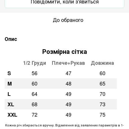
Повідомити, коли з'явиться
До обраного
Опис
Розмірна сітка
1/2 Груди
Плече+Рукав
Довжина
56
47
60
S
60
48
65
M
64
49
70
L
68
49
73
XL
72
49
75
XХL
Кожна річ збирається вручну. Відхилення від заявлених параметрів в 1-