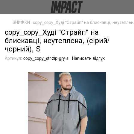
ЗНИЖКИ
copy_copy_Худі "Страйп" на блискавці, неутеплена
copy_copy_Худі "Страйп" на
блискавці, неутеплена, (сірий/
чорний), S
Артикул:
copy_copy_str-zip-gry-s
Написати відгук