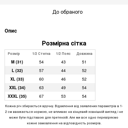
До обраного
Опис
Розмірна сітка
Розмір
1/2 Стегна
1/2 Пояс
Довжина
M (31)
54
43
51
L (32)
57
44
52
XL (33)
60
46
52
XXL (34)
63
49
54
XXXL (35)
67
53
54
Кожна річ збирається вручну. Відхилення від заявлених параметрів в 1-
2 см вважається нормою, не впливає на кінцевий зовнішній вигляд і не
може бути підставою для претензій. Але ми все одно перевіряємо
кожне замовлення на відповідність розмірів.