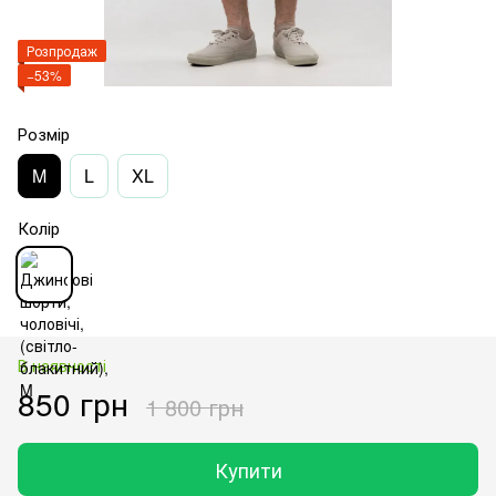
Розпродаж
−53%
Розмір
M
L
XL
Колір
В наявності
850 грн
1 800 грн
Купити