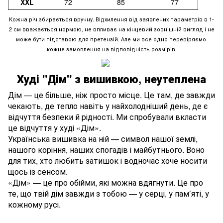
XXL
72
85
77
Кожна річ збирається вручну. Відхилення від заявлених параметрів в 1-
2 см вважається нормою, не впливає на кінцевий зовнішній вигляд і не
може бути підставою для претензій. Але ми все одно перевіряємо
кожне замовлення на відповідність розмірів.
Худі "Дім" з вишивкою, неутеплена
Дім — це більше, ніж просто місце. Це там, де завжди
чекають, де тепло навіть у найхолодніший день, де є
відчуття безпеки й рідності. Ми спробували вкласти
це відчуття у худі «Дім».
Українська вишивка на ній — символ нашої землі,
нашого коріння, наших спогадів і майбутнього. Воно
для тих, хто любить затишок і водночас хоче носити
щось із сенсом.
«Дім» — це про обійми, які можна вдягнути. Це про
те, що твій дім завжди з тобою — у серці, у пам’яті, у
кожному русі.