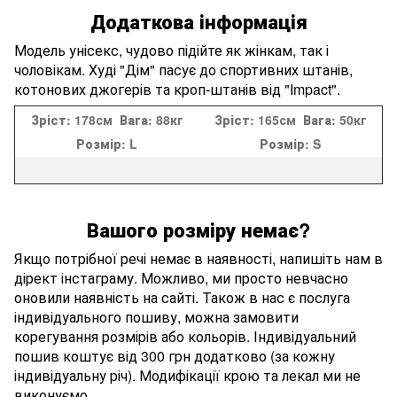
Додаткова інформація
Модель унісекс, чудово підійте як жінкам, так і
чоловікам. Худі "Дім" пасує до спортивних штанів,
котонових джогерів та кроп-штанів від "Impact".
Зріст:
178см
Вага:
88кг
Зріст:
165см
Вага:
50кг
Розмір:
L
Розмір:
S
Вашого розміру немає?
Якщо потрібної речі немає в наявності, напишіть нам в
дірект інстаграму. Можливо, ми просто невчасно
оновили наявність на сайті. Також в нас є послуга
індивідуального пошиву, можна замовити
корегування розмірів або кольорів. Індивідуальний
пошив коштує від 300 грн додатково (за кожну
індивідуальну річ). Модифікації крою та лекал ми не
виконуємо.