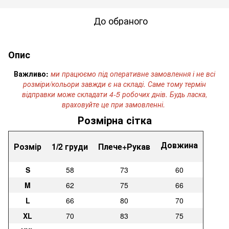
До обраного
Опис
Важливо:
ми працюємо під оперативне замовлення і не всі
розміри/кольори завжди є на складі. Саме тому термін
відправки може складати 4-5 робочих днів. Будь ласка,
враховуйте це при замовленні.
Розмірна сітка
Довжина
Розмір
1/2 груди
Плече+Рукав
S
58
73
60
M
62
75
66
L
66
80
70
XL
70
83
75