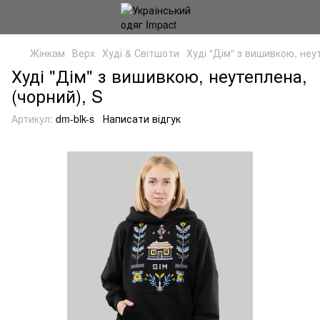
Жінкам
Верх
Худі & Світшоти
Худі "Дім" з вишивкою, неу
Худі "Дім" з вишивкою, неутеплена,
(чорний), S
Артикул:
dm-blk-s
Написати відгук