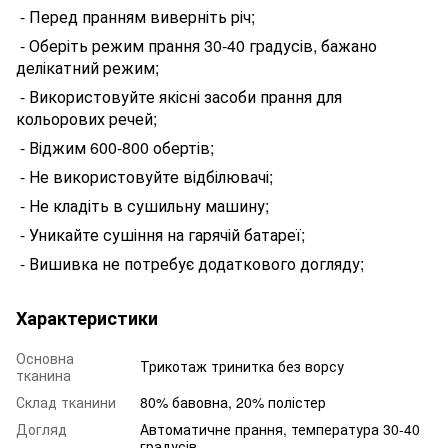
- П
еред
пранням виверніть річ;
- Оберіть режим прання 30-40 градусів, бажано
делікатний режим;
- Використовуйте якісні засоби прання для
кольорових речей;
- Віджим 600-800 обертів;
- Не використовуйте відбілювачі;
- Не кладіть в сушильну машину;
- Уникайте сушіння на гарячій батареї;
- Вишивка не потребує додаткового догляду;
Характеристики
Основна
Трикотаж тринитка без ворсу
тканина
Склад тканини
80% бавовна, 20% полістер
Догляд
Автоматичне прання, температура 30-40
градусів