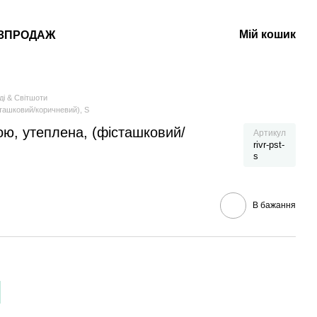
Мій кошик
ЗПРОДАЖ
ді & Світшоти
сташковий/коричневий), S
ою, утеплена, (фісташковий/
Артикул
rivr-pst-
s
В бажання