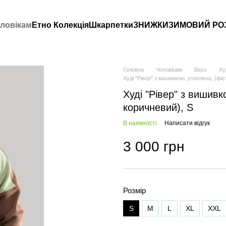
ловікам
Етно Колекція
Шкарпетки
ЗНИЖКИ
ЗИМОВИЙ РО
Головна
Чоловікам
Верх
Ху
Худі "Рівер" з вишивкою, утеплена, (фі
Худі "Рівер" з вишивк
коричневий), S
В наявності
Написати відгук
3 000 грн
Розмір
S
M
L
XL
XXL