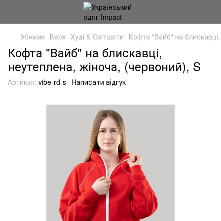
Жінкам
Верх
Худі & Світшоти
Кофта "Вайб" на блискавці,
Кофта "Вайб" на блискавці,
неутеплена, жіноча, (червоний), S
Артикул:
vibe-rd-s
Написати відгук