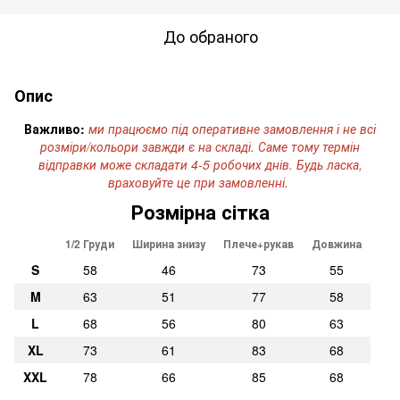
До обраного
Опис
Важливо:
ми працюємо під оперативне замовлення і не всі
розміри/кольори завжди є на складі. Саме тому термін
відправки може складати 4-5 робочих днів. Будь ласка,
враховуйте це при замовленні.
Розмірна сітка
1/2 Груди
Ширина знизу
Плече+рукав
Довжина
S
58
46
73
55
M
63
51
77
58
L
68
56
80
63
XL
73
61
83
68
XXL
78
66
85
68