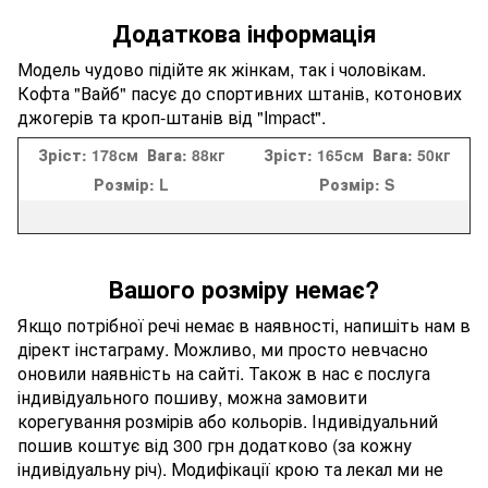
Додаткова інформація
Модель чудово підійте як жінкам, так і чоловікам.
Кофта "Вайб" пасує до спортивних штанів, котонових
джогерів та кроп-штанів від "Impact".
Зріст:
178см
Вага:
88кг
Зріст:
165см
Вага:
50кг
Розмір:
L
Розмір:
S
Вашого розміру немає?
Якщо потрібної речі немає в наявності, напишіть нам в
дірект інстаграму. Можливо, ми просто невчасно
оновили наявність на сайті. Також в нас є послуга
індивідуального пошиву, можна замовити
корегування розмірів або кольорів. Індивідуальний
пошив коштує від 300 грн додатково (за кожну
індивідуальну річ). Модифікації крою та лекал ми не