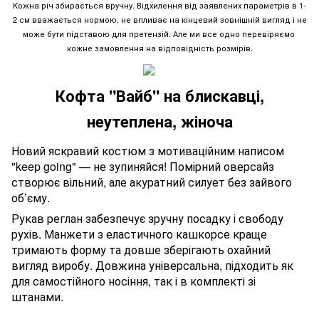
Кожна річ збирається вручну. Відхилення від заявлених параметрів в 1-
2 см вважається нормою, не впливає на кінцевий зовнішній вигляд і не
може бути підставою для претензій. Але ми все одно перевіряємо
кожне замовлення на відповідність розмірів.
Кофта "Вайб" на блискавці,
неутеплена, жіноча
Новий яскравий костюм з мотиваційним написом
"keep going" — не зупиняйся! Помірний оверсайз
створює вільний, але акуратний силует без зайвого
об’єму.
Рукав реглан забезпечує зручну посадку і свободу
рухів. Манжети з еластичного кашкорсе краще
тримають форму та довше зберігають охайний
вигляд виробу. Довжина універсальна, підходить як
для самостійного носіння, так і в комплекті зі
штанами.