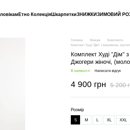
ловікам
Етно Колекція
Шкарпетки
ЗНИЖКИ
ЗИМОВИЙ РО
Головна
Жінкам
Комплекти
Комплект Худі "Дім" з вишивкою, неутеп
Комплект Худі "Дім" 
Джогери жіночі, (моло
В наявності
Написати відгук
4 900 грн
5 200 
Розмір
S
M
L
XL
XXL