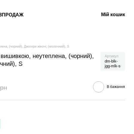
Мій кошик
ЗПРОДАЖ
лена, (чорний), Джогери жіночі, (молочний), S
з вишивкою, неутеплена, (чорний),
Артикул
dm-blk-
чний), S
jgg-mlk-s
грн
В бажання