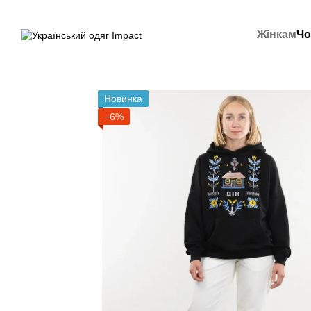
Перейти до основного контенту
Жінкам
Чо
Новинка
−6%