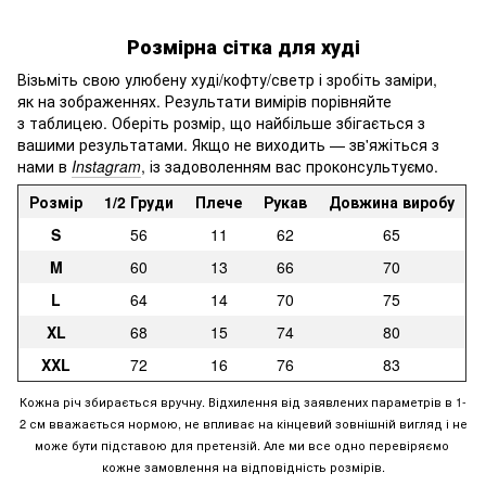
Розмірна сітка для худі
Візьміть свою улюбену худі/кофту/светр і зробіть заміри,
як на зображеннях. Результати вимірів порівняйте
з таблицею. Оберіть розмір, що найбільше збігається з
вашими результатами. Якщо не виходить — зв'яжіться з
нами в
Instagram
, із задоволенням вас проконсультуємо.
Розмір
1/2 Груди
Плече
Рукав
Довжина виробу
S
56
11
62
65
M
60
13
66
70
L
64
14
70
75
XL
68
15
74
80
XXL
72
16
76
83
Кожна річ збирається вручну. Відхилення від заявлених параметрів в 1-
2 см вважається нормою, не впливає на кінцевий зовнішній вигляд і не
може бути підставою для претензій. Але ми все одно перевіряємо
кожне замовлення на відповідність розмірів.