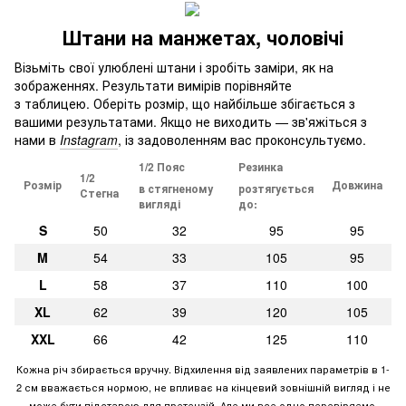
Штани на манжетах, чоловічі
Візьміть свої улюблені штани і зробіть заміри, як на
зображеннях. Результати вимірів порівняйте
з таблицею. Оберіть розмір, що найбільше збігається з
вашими результатами. Якщо не виходить — зв'яжіться з
нами в
Instagram
, із задоволенням вас проконсультуємо.
1/2 Пояс
Резинка
1/2
Розмір
Довжина
в стягненому
розтягується
Стегна
вигляді
до:
S
50
32
95
95
M
54
33
105
95
L
58
37
110
100
XL
62
39
120
105
XXL
66
42
125
110
Кожна річ збирається вручну. Відхилення від заявлених параметрів в 1-
2 см вважається нормою, не впливає на кінцевий зовнішній вигляд і не
може бути підставою для претензій. Але ми все одно перевіряємо