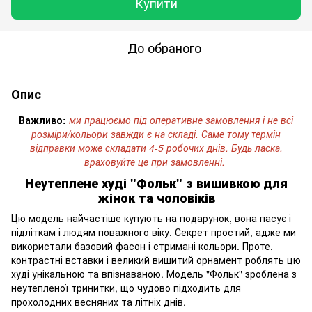
Купити
До обраного
Опис
Важливо:
ми працюємо під оперативне замовлення і не всі
розміри/кольори завжди є на складі. Саме тому термін
відправки може складати 4-5 робочих днів. Будь ласка,
враховуйте це при замовленні.
Неутеплене худі "Фольк" з вишивкою для
жінок та чоловіків
Цю модель найчастіше купують на подарунок, вона пасує і
підліткам і людям поважного віку. Секрет простий, адже ми
використали базовий фасон і стримані кольори. Проте,
контрастні вставки і великий вишитий орнамент роблять цю
худі унікальною та впізнаваною. Модель "Фольк" зроблена з
неутепленої тринитки, що чудово підходить для
прохолодних весняних та літніх днів.