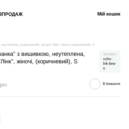
Мій кошик
ЗПРОДАЖ
неутеплена, (коричневий), Штани "Лінк", жіночі, (коричневий), S
анка" з вишивкою, неутеплена,
Артикул
vshv-
Лінк", жіночі, (коричневий), S
lnk-brw-
s
грн
В бажання