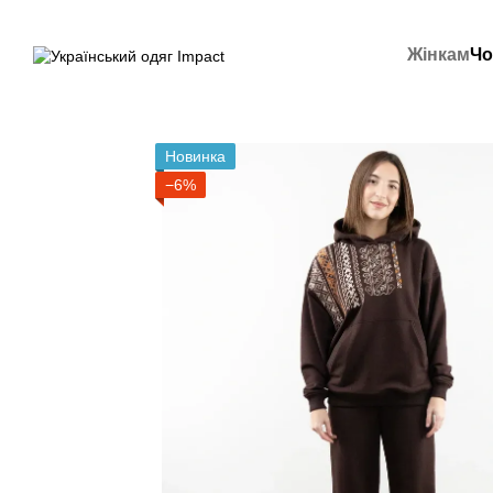
Перейти до основного контенту
Жінкам
Чо
Новинка
−6%