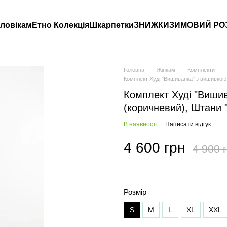
ловікам
Етно Колекція
Шкарпетки
ЗНИЖКИ
ЗИМОВИЙ РО
Головна
Жінкам
Комплекти
Комплект Худі "Вишиванка" з вишивкою, 
Комплект Худі "Вишив
(коричневий), Штани "
В наявності
Написати відгук
4 600 грн
4 900 
Розмір
S
M
L
XL
XXL