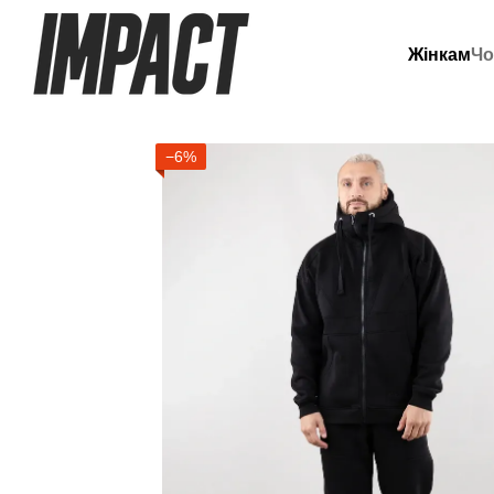
Перейти до основного контенту
Жінкам
Чо
−6%