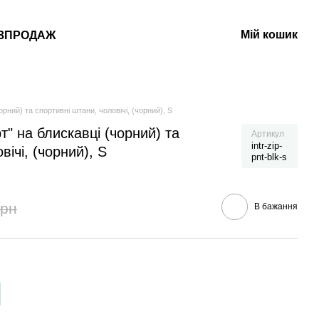
Мій кошик
ЗПРОДАЖ
орний) та спортивні штани, чоловічі, (чорний), S
т" на блискавці (чорний) та
Артикул
intr-zip-
вічі, (чорний), S
pnt-blk-s
грн
В бажання