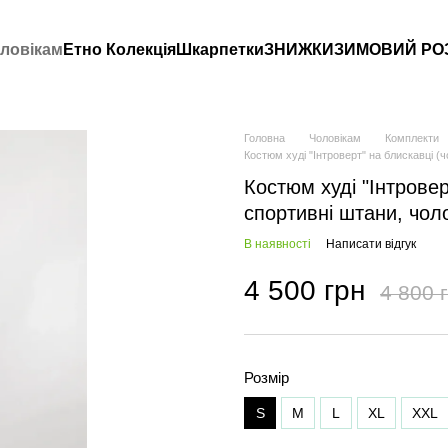
ловікам
Етно Колекція
Шкарпетки
ЗНИЖКИ
ЗИМОВИЙ РО
Головна
Чоловікам
Комплекти
Костюм худі "Інтроверт" на блискавці (ч
Костюм худі "Інтровер
спортивні штани, чоло
В наявності
Написати відгук
4 500 грн
4 800 
Розмір
S
M
L
XL
XXL