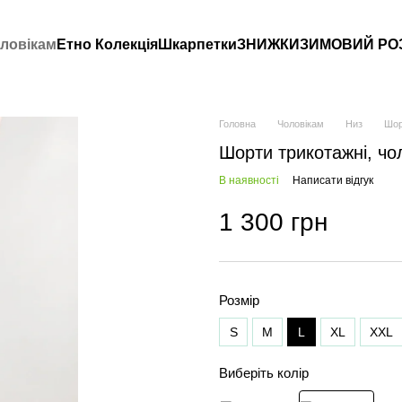
ловікам
Етно Колекція
Шкарпетки
ЗНИЖКИ
ЗИМОВИЙ РО
Головна
Чоловікам
Низ
Шор
Шорти трикотажні, чоло
В наявності
Написати відгук
1 300 грн
Розмір
S
M
L
XL
XXL
Виберіть колір