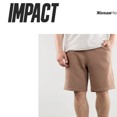
Перейти до основного контенту
Жінкам
Чо