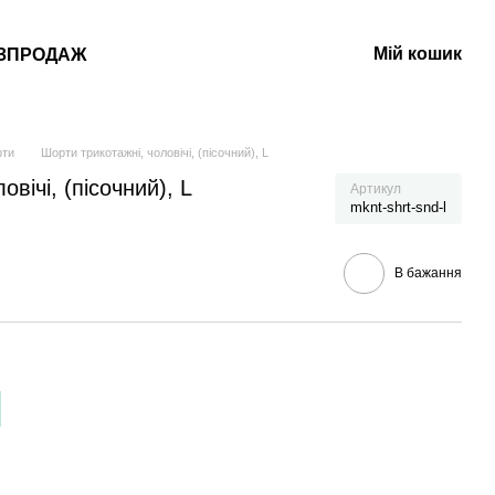
Мій кошик
ЗПРОДАЖ
ти
Шорти трикотажні, чоловічі, (пісочний), L
вічі, (пісочний), L
Артикул
mknt-shrt-snd-l
В бажання