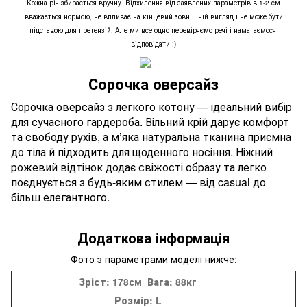
Кожна річ збирається вручну. Відхилення від заявлених параметрів в 1-2 см
вважається нормою, не впливає на кінцевий зовнішній вигляд і не може бути
підставою для претензій. Але ми все одно перевіряємо речі і намагаємося
відповідати :)
Сорочка оверсайз
Сорочка оверсайз з легкого котону — ідеальний вибір
для сучасного гардероба. Вільний крій дарує комфорт
та свободу рухів, а м’яка натуральна тканина приємна
до тіла й підходить для щоденного носіння. Ніжний
рожевий відтінок додає свіжості образу та легко
поєднується з будь-яким стилем — від casual до
більш елегантного.
Додаткова інформація
Фото з параметрами моделі нижче:
Зріст:
178см
Вага:
88кг
Розмір:
L