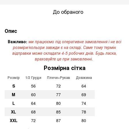
До обраного
Опис
Важливо:
ми працюємо під оперативне замовлення і не всі
розміри/кольори завжди є на складі. Саме тому термін
відправки може складати 4-5 робочих днів. Будь ласка,
враховуйте це при замовленні.
Розмірна сітка
Розмір
1/2 Груди
Плече+Рукав
Довжина
S
56
72
64
M
60
77
69
L
64
80
74
XL
68
85
78
XXL
72
87
80