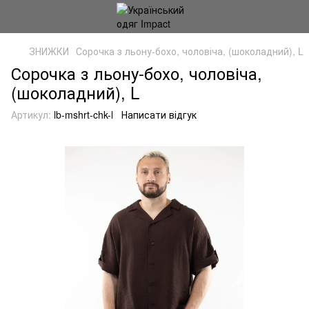
ЗНИЖКИ
Сорочка з льону-бохо, чоловіча, (шоколадний), L
Сорочка з льону-бохо, чоловіча,
(шоколадний), L
Артикул:
lb-mshrt-chk-l
Написати відгук