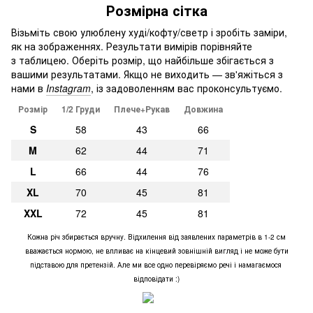
Розмірна сітка
Візьміть свою улюблену худі/кофту/светр і зробіть заміри,
як на зображеннях. Результати вимірів порівняйте
з таблицею. Оберіть розмір, що найбільше збігається з
вашими результатами. Якщо не виходить — зв'яжіться з
нами в
Instagram
, із задоволенням вас проконсультуємо.
Розмір
1/2 Груди
Плече+Рукав
Довжина
S
58
43
66
M
62
44
71
L
66
44
76
XL
70
45
81
XXL
72
45
81
Кожна річ збирається вручну. Відхилення від заявлених параметрів в 1-2 см
вважається нормою, не впливає на кінцевий зовнішній вигляд і не може бути
підставою для претензій. Але ми все одно перевіряємо речі і намагаємося
відповідати :)